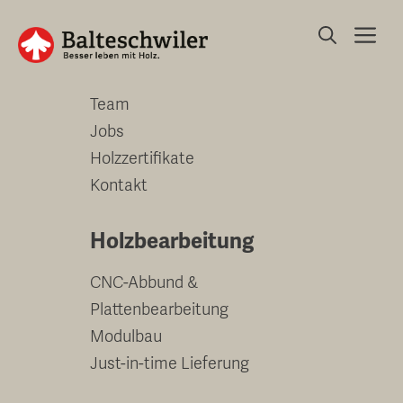
Springe
Me
zum
Unternehmen
Inhalt
Team
Jobs
Holzzertifikate
Kontakt
Holzbearbeitung
CNC-Abbund &
Plattenbearbeitung
Modulbau
Just-in-time Lieferung