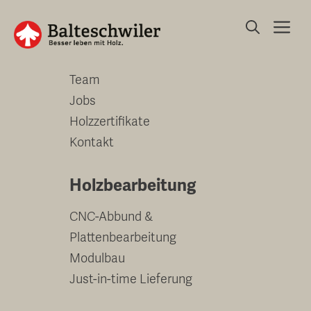
Springe
Me
zum
Unternehmen
Inhalt
Team
Jobs
Holzzertifikate
Kontakt
Holzbearbeitung
CNC-Abbund &
Plattenbearbeitung
Modulbau
Just-in-time Lieferung