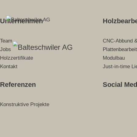
Springe
zum
Unternehmen
Holzbearb
Inhalt
Team
CNC-Abbund 
Jobs
Plattenbearbei
Holzzertifikate
Modulbau
Kontakt
Just-in-time Li
Referenzen
Social Med
Konstruktive Projekte