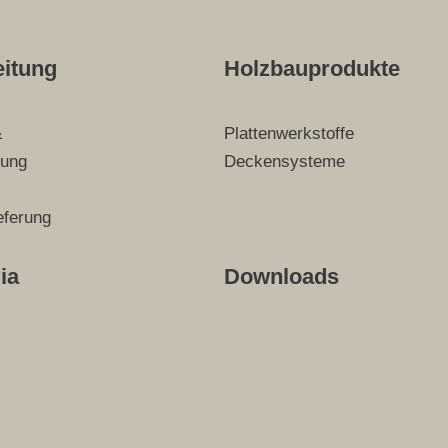
eitung
Holzbauprodukte
&
Plattenwerkstoffe
tung
Deckensysteme
eferung
ia
Downloads