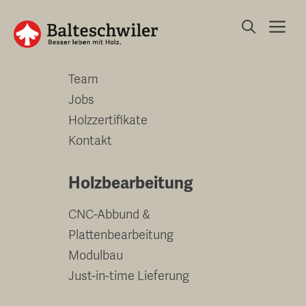
Springe
Me
zum
Unternehmen
Inhalt
Team
Jobs
Holzzertifikate
Kontakt
Holzbearbeitung
CNC-Abbund &
Plattenbearbeitung
Modulbau
Just-in-time Lieferung