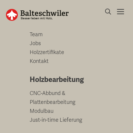
Springe
Me
zum
Unternehmen
Inhalt
Team
Jobs
Holzzertifikate
Kontakt
Holzbearbeitung
CNC-Abbund &
Plattenbearbeitung
Modulbau
Just-in-time Lieferung