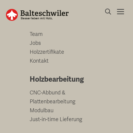
Springe
Me
zum
Unternehmen
Inhalt
Team
Jobs
Holzzertifikate
Kontakt
Holzbearbeitung
CNC-Abbund &
Plattenbearbeitung
Modulbau
Just-in-time Lieferung