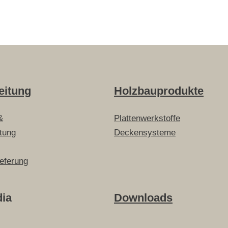
eitung
Holzbauprodukte
&
Plattenwerkstoffe
itung
Deckensysteme
ieferung
dia
Downloads