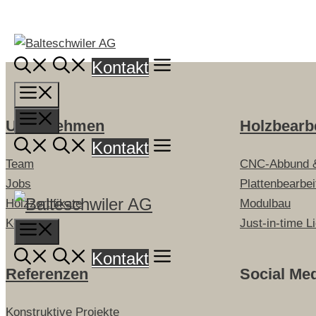
Springe
zum
Inhalt
Kontakt
Menü
Menü
Unternehmen
Holzbearb
Kontakt
Team
CNC-Abbund 
Jobs
Plattenbearbe
Holzzertifikate
Modulbau
Kontakt
Just-in-time L
Menu
Kontakt
Referenzen
Social Me
Konstruktive Projekte