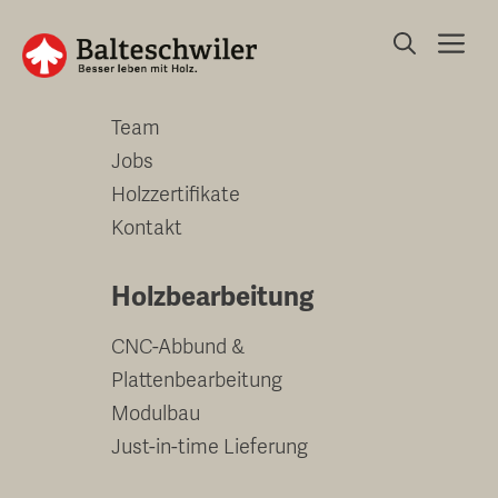
Springe
Me
zum
Unternehmen
Inhalt
Team
Jobs
Holzzertifikate
Kontakt
Holzbearbeitung
CNC-Abbund &
Plattenbearbeitung
Modulbau
Just-in-time Lieferung