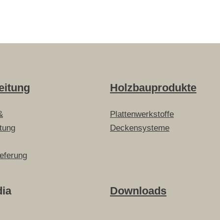
eitung
Holzbauprodukte
&
Plattenwerkstoffe
itung
Deckensysteme
ieferung
dia
Downloads