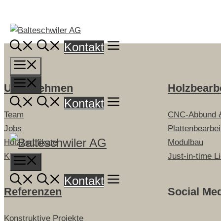
Springe
zum
Inhalt
Kontakt
Menü
Menü
Unternehmen
Holzbearb
Kontakt
Team
CNC-Abbund 
Jobs
Plattenbearbe
Holzzertifikate
Modulbau
Kontakt
Just-in-time L
Menu
Kontakt
Referenzen
Social Me
Konstruktive Projekte