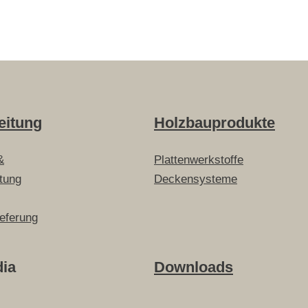
eitung
Holzbauprodukte
&
Plattenwerkstoffe
itung
Deckensysteme
ieferung
dia
Downloads