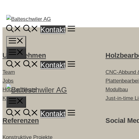
Springe
zum
Inhalt
Kontakt
Menü
Menü
Unternehmen
Holzbearb
Kontakt
Team
CNC-Abbund 
Jobs
Plattenbearbe
Holzzertifikate
Modulbau
Kontakt
Just-in-time L
Menu
Kontakt
Referenzen
Social Me
Konstruktive Projekte