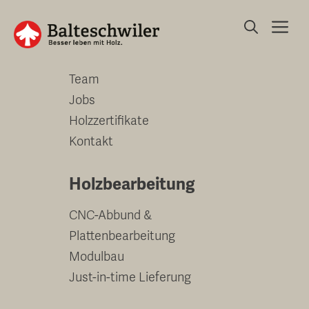
Springe
Me
zum
Unternehmen
Inhalt
Team
Jobs
Holzzertifikate
Kontakt
Holzbearbeitung
CNC-Abbund &
Plattenbearbeitung
Modulbau
Just-in-time Lieferung