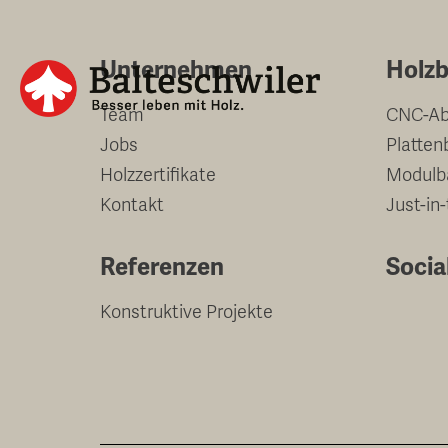
Springe
zum
Unternehmen
Holzb
Inhalt
Team
CNC-Ab
Jobs
Platten
Holzzertifikate
Modulb
Kontakt
Just-in
Referenzen
Socia
Konstruktive Projekte