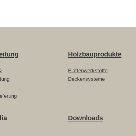
eitung
Holzbauprodukte
&
Plattenwerkstoffe
itung
Deckensysteme
ieferung
dia
Downloads