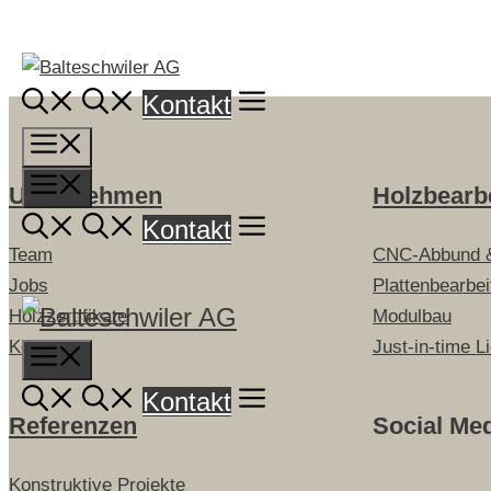
Springe
zum
Inhalt
Kontakt
Menü
Menü
Unternehmen
Holzbearb
Kontakt
Team
CNC-Abbund 
Jobs
Plattenbearbe
Holzzertifikate
Modulbau
Kontakt
Just-in-time L
Menu
Kontakt
Referenzen
Social Me
Konstruktive Projekte