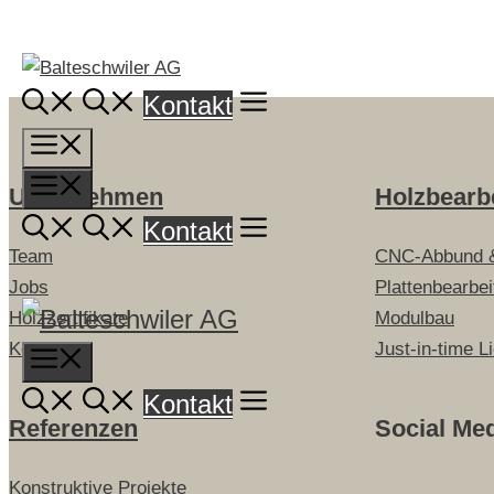
Springe
zum
Inhalt
Kontakt
Menü
Menü
Unternehmen
Holzbearb
Kontakt
Team
CNC-Abbund 
Jobs
Plattenbearbe
Holzzertifikate
Modulbau
Kontakt
Just-in-time L
Menu
Kontakt
Referenzen
Social Me
Konstruktive Projekte