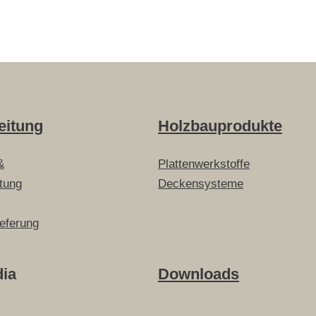
eitung
Holzbauprodukte
&
Plattenwerkstoffe
itung
Deckensysteme
ieferung
dia
Downloads