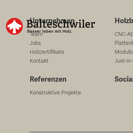
Springe
zum
Unternehmen
Holzb
Inhalt
Team
CNC-Ab
Jobs
Platten
Holzzertifikate
Modulb
Kontakt
Just-in
Referenzen
Socia
Konstruktive Projekte