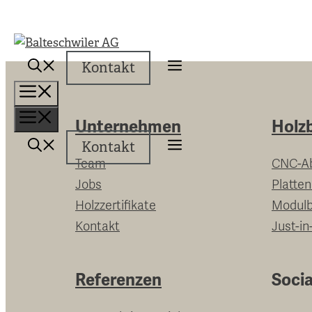
Springe
zum
Inhalt
Kontakt
Menü
Menü
Unternehmen
Holz
Kontakt
Team
CNC-A
Jobs
Platte
Holzzertifikate
Modul
Kontakt
Just-in
Referenzen
Socia