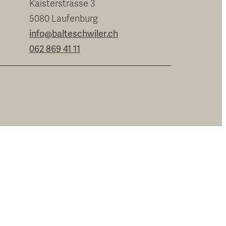
Kaisterstrasse 3
5080 Laufenburg
info@balteschwiler.ch
062 869 41 11