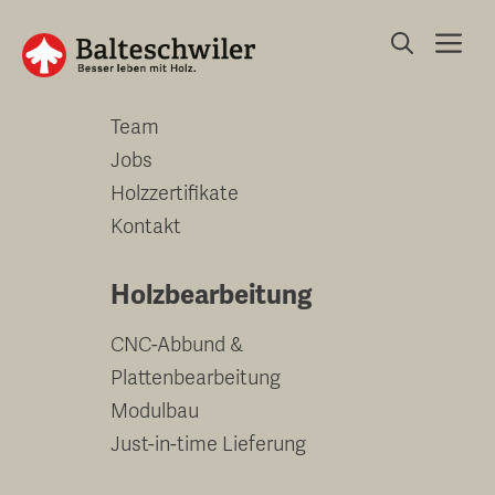
Springe
Me
zum
Unternehmen
Inhalt
Team
Jobs
Holzzertifikate
Kontakt
Holzbearbeitung
CNC-Abbund &
Plattenbearbeitung
Modulbau
Just-in-time Lieferung