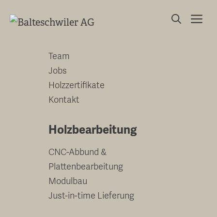
Springe
Me
zum
Unternehmen
Inhalt
Team
Jobs
Holzzertifikate
Kontakt
Holzbearbeitung
CNC-Abbund &
Plattenbearbeitung
Modulbau
Just-in-time Lieferung