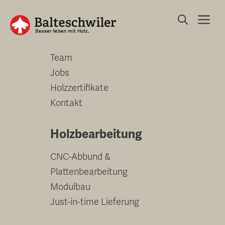
Springe
Me
zum
Unternehmen
Inhalt
Team
Jobs
Holzzertifikate
Kontakt
Holzbearbeitung
CNC-Abbund &
Plattenbearbeitung
Modulbau
Just-in-time Lieferung