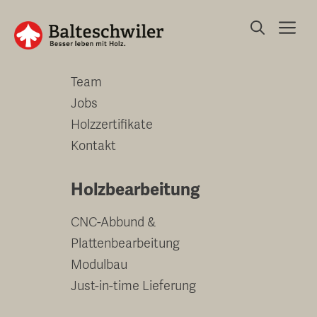
Springe
Me
zum
Unternehmen
Inhalt
Team
Jobs
Holzzertifikate
Kontakt
Holzbearbeitung
CNC-Abbund &
Plattenbearbeitung
Modulbau
Just-in-time Lieferung