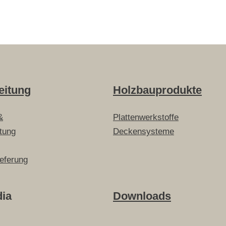
eitung
Holzbauprodukte
&
Plattenwerkstoffe
itung
Deckensysteme
ieferung
dia
Downloads