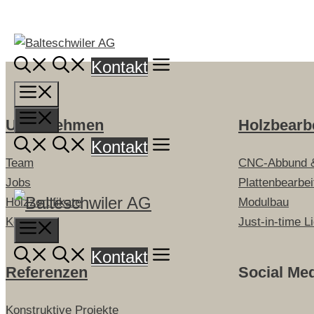
Springe
zum
Inhalt
Kontakt
Menü
Menü
Unternehmen
Holzbearb
Kontakt
Team
CNC-Abbund 
Jobs
Plattenbearbe
Holzzertifikate
Modulbau
Kontakt
Just-in-time L
Menu
Kontakt
Referenzen
Social Me
Konstruktive Projekte