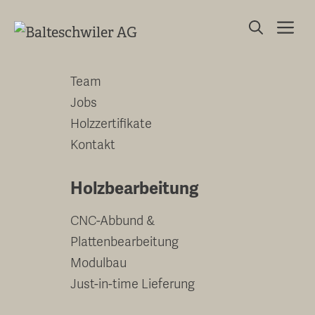
Springe
Me
zum
Unternehmen
Inhalt
Team
Jobs
Holzzertifikate
Kontakt
Holzbearbeitung
CNC-Abbund &
Plattenbearbeitung
Modulbau
Just-in-time Lieferung