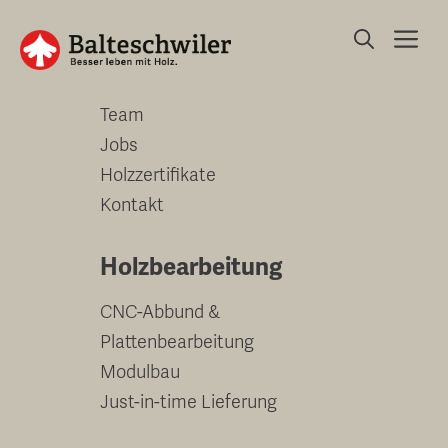
Springe
Me
zum
Unternehmen
Inhalt
Team
Jobs
Holzzertifikate
Kontakt
Holzbearbeitung
CNC-Abbund &
Plattenbearbeitung
Modulbau
Just-in-time Lieferung