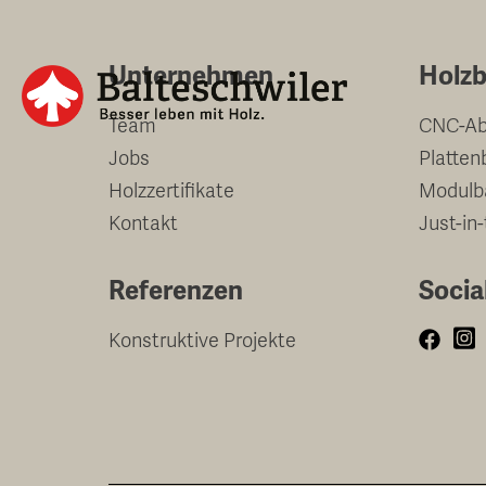
Springe
zum
Unternehmen
Holzb
Inhalt
Team
CNC-Ab
Jobs
Platten
Holzzertifikate
Modulb
Kontakt
Just-in
Referenzen
Socia
Konstruktive Projekte