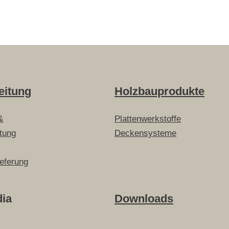
eitung
Holzbauprodukte
&
Plattenwerkstoffe
itung
Deckensysteme
ieferung
dia
Downloads