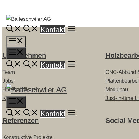
Springe
zum
Inhalt
Kontakt
Menü
Menü
Unternehmen
Holzbearb
Kontakt
Team
CNC-Abbund 
Jobs
Plattenbearbe
Holzzertifikate
Modulbau
Kontakt
Just-in-time L
Menu
Kontakt
Referenzen
Social Me
Konstruktive Projekte