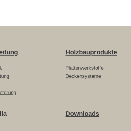
eitung
Holzbauprodukte
&
Plattenwerkstoffe
itung
Deckensysteme
ieferung
dia
Downloads