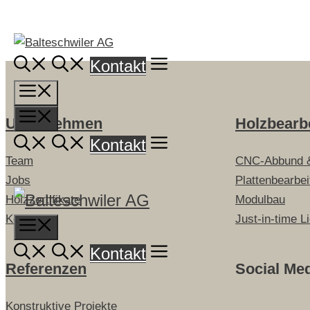
Springe
zum
Inhalt
Kontakt
Menü
Menü
Unternehmen
Holzbearb
Kontakt
Team
CNC-Abbund 
Jobs
Plattenbearbe
Holzzertifikate
Modulbau
Kontakt
Just-in-time L
Menu
Kontakt
Referenzen
Social Me
Konstruktive Projekte