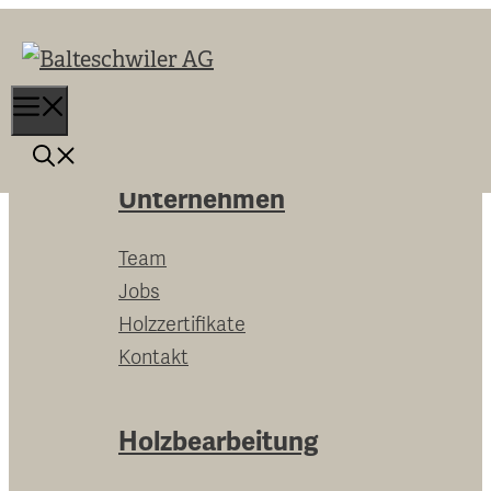
Springe
zum
Inhalt
Menu
Unternehmen
Team
Jobs
Holzzertifikate
Kontakt
Holzbearbeitung