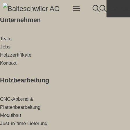
Springe
Menu
Kontakt
zum
Unternehmen
Inhalt
Team
Jobs
Holzzertifikate
Kontakt
Holzbearbeitung
CNC-Abbund &
Plattenbearbeitung
Modulbau
Just-in-time Lieferung