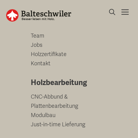
Springe
Me
zum
Unternehmen
Inhalt
Team
Jobs
Holzzertifikate
Kontakt
Holzbearbeitung
CNC-Abbund &
Plattenbearbeitung
Modulbau
Just-in-time Lieferung