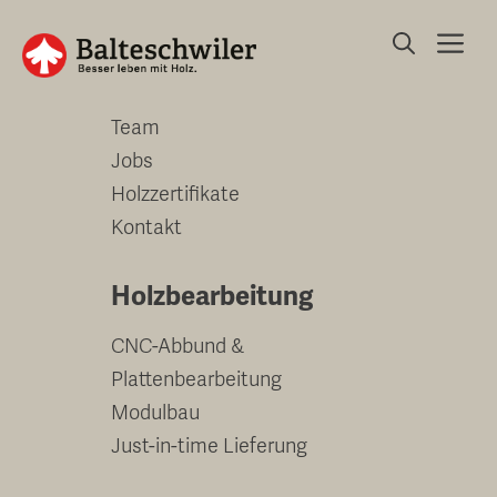
Springe
Me
zum
Unternehmen
Inhalt
Team
Jobs
Holzzertifikate
Kontakt
Holzbearbeitung
CNC-Abbund &
Plattenbearbeitung
Modulbau
Just-in-time Lieferung