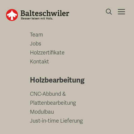
Springe
Me
zum
Unternehmen
Inhalt
Team
Jobs
Holzzertifikate
Kontakt
Holzbearbeitung
CNC-Abbund &
Plattenbearbeitung
Modulbau
Just-in-time Lieferung