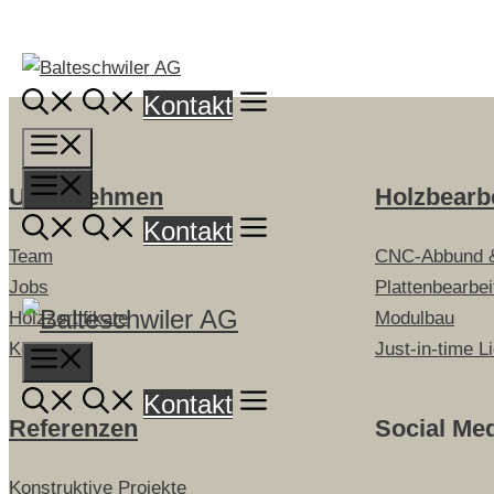
Springe
zum
Inhalt
Kontakt
Menü
Menü
Unternehmen
Holzbearb
Kontakt
Team
CNC-Abbund 
Jobs
Plattenbearbe
Holzzertifikate
Modulbau
Kontakt
Just-in-time L
Menu
Kontakt
Referenzen
Social Me
Konstruktive Projekte