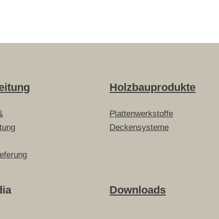
eitung
Holzbauprodukte
&
Plattenwerkstoffe
itung
Deckensysteme
ieferung
dia
Downloads