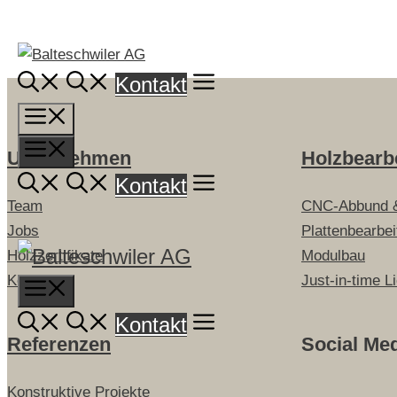
Springe
zum
Inhalt
Kontakt
Menü
Menü
Unternehmen
Holzbearb
Kontakt
Team
CNC-Abbund 
Jobs
Plattenbearbe
Holzzertifikate
Modulbau
Kontakt
Just-in-time L
Menu
Kontakt
Referenzen
Social Me
Konstruktive Projekte