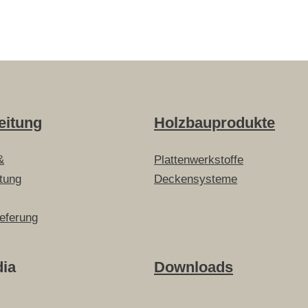
eitung
Holzbauprodukte
&
Plattenwerkstoffe
itung
Deckensysteme
ieferung
dia
Downloads