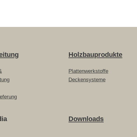
eitung
Holzbauprodukte
&
Plattenwerkstoffe
itung
Deckensysteme
ieferung
dia
Downloads