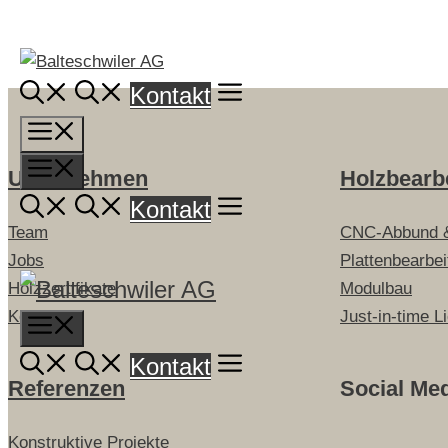
Springe
zum
Inhalt
Kontakt
Menü
Menü
Unternehmen
Holzbearb
Kontakt
Team
CNC-Abbund 
Jobs
Plattenbearbe
Holzzertifikate
Modulbau
Kontakt
Just-in-time L
Menu
Kontakt
Referenzen
Social Me
Konstruktive Projekte