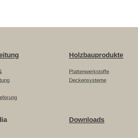
eitung
Holzbauprodukte
&
Plattenwerkstoffe
itung
Deckensysteme
ieferung
dia
Downloads