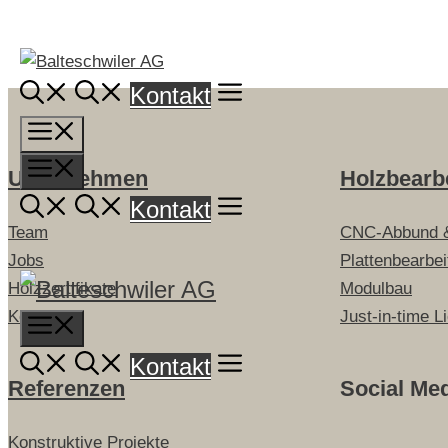
Springe
zum
Inhalt
Kontakt
Menü
Menü
Unternehmen
Holzbearb
Kontakt
Team
CNC-Abbund 
Jobs
Plattenbearbe
Holzzertifikate
Modulbau
Kontakt
Just-in-time L
Menu
Kontakt
Referenzen
Social Me
Konstruktive Projekte