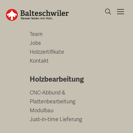
Springe
Me
zum
Unternehmen
Inhalt
Team
Jobs
Holzzertifikate
Kontakt
Holzbearbeitung
CNC-Abbund &
Plattenbearbeitung
Modulbau
Just-in-time Lieferung