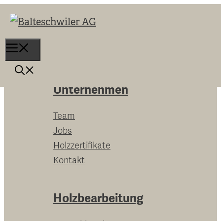
Springe
zum
Inhalt
Menu
Unternehmen
Team
Jobs
Holzzertifikate
Kontakt
Holzbearbeitung