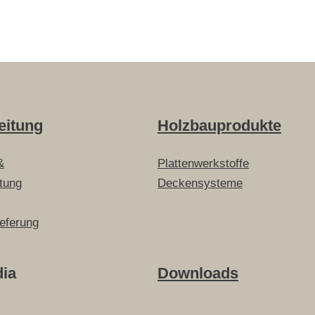
eitung
Holzbauprodukte
&
Plattenwerkstoffe
itung
Deckensysteme
ieferung
dia
Downloads