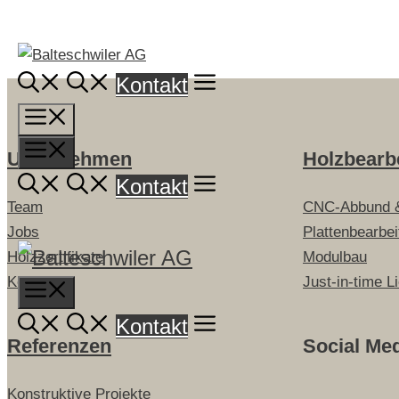
Springe
zum
Inhalt
Kontakt
Menü
Menü
Unternehmen
Holzbearb
Kontakt
Team
CNC-Abbund 
Jobs
Plattenbearbe
Holzzertifikate
Modulbau
Kontakt
Just-in-time L
Menu
Kontakt
Referenzen
Social Me
Konstruktive Projekte