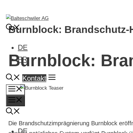
Springe
zum
Inhalt
Burnblock: Brandschutz-
DE
Burnblock: Bra
FR
Kontakt
Menü
Menü
Die Brandschutzimprägnierung Burnblock eröffn
DE