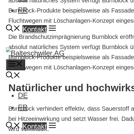
absolut natürliches System verfügt Burnblock
FR
Burnblock-Produkte beispielsweise als Fassad
Fluchtwegen mit Löschanlagen-Konzept einges
Kontakt
Die Brandschutzimprägnierung Burnblock eröffn
absolut natürliches System verfügt Burnblock
Burnblock-Produkte beispielsweise als Fassad
Menu
Fluchtwegen mit Löschanlagen-Konzept einges
Natürlicher und hochwir
DE
FR
Burnblock verhindert effektiv, dass Sauerstoff
bei Hitzeeinwirkung und setzt Wasser frei. Dad
Kontakt
wird verhindert.