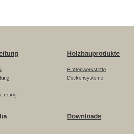
eitung
Holzbauprodukte
&
Plattenwerkstoffe
itung
Deckensysteme
ieferung
dia
Downloads