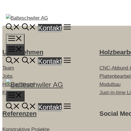
Springe
zum
Inhalt
Kontakt
Menü
Menü
Unternehmen
Holzbearb
Kontakt
Team
CNC-Abbund 
Jobs
Plattenbearbe
Holzzertifikate
Modulbau
Kontakt
Just-in-time L
Menu
Kontakt
Referenzen
Social Me
Konstruktive Projekte