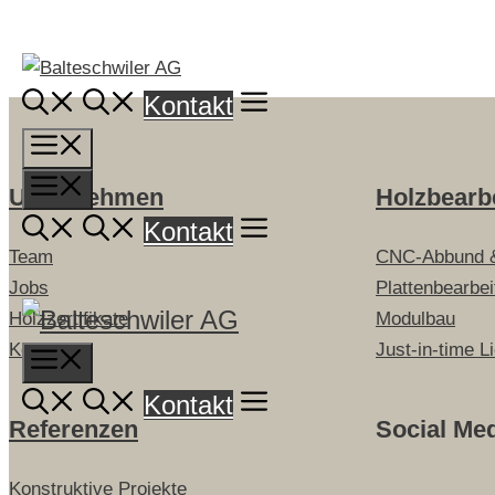
Springe
zum
Inhalt
Kontakt
Menü
Menü
Unternehmen
Holzbearb
Kontakt
Team
CNC-Abbund 
Jobs
Plattenbearbe
Holzzertifikate
Modulbau
Kontakt
Just-in-time L
Menu
Kontakt
Referenzen
Social Me
Konstruktive Projekte