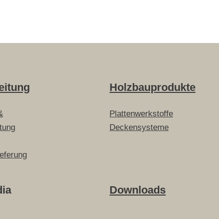
eitung
Holzbauprodukte
&
Plattenwerkstoffe
itung
Deckensysteme
ieferung
dia
Downloads