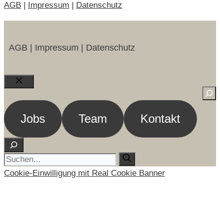
AGB
|
Impressum
|
Datenschutz
AGB | Impressum | Datenschutz
Close
Suc
Jobs
Team
Kontakt
Suchen
Suche
nach:
Cookie-Einwilligung mit Real Cookie Banner